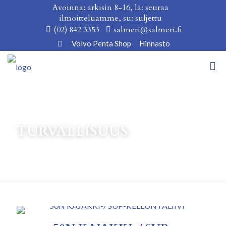
Avoinna: arkisin 8-16, la: seuraa
ilmoitteluamme, su: suljettu
(02) 842 3353
salmeri@salmeri.fi
Volvo Penta Shop
Hinnasto
TURVALLISUUS