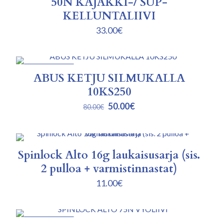
50N KAJAKKI-/ SUP-
KELLUNTALIIVI
33.00
€
ALENNUKSESSA
ABUS KETJU SILMUKALLA
10KS250
Alkuperäinen
Nykyinen
50.00
€
80.00
€
hinta
hinta
oli:
on:
80.00€.
50.00€.
Spinlock Alto 16g laukaisusarja (sis.
2 pulloa + varmistinnastat)
11.00
€