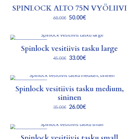
ALENNUKSESSA
SPINLOCK ALTO 75N VYÖLIIVI
Alkuperäinen
Nykyinen
50.00
€
68.00
€
hinta
hinta
oli:
on:
68.00€.
50.00€.
ALENNUKSESSA
Spinlock vesitiivis tasku large
Alkuperäinen
Nykyinen
33.00
€
45.00
€
hinta
hinta
oli:
on:
45.00€.
33.00€.
ALENNUKSESSA
Spinlock vesitiivis tasku medium,
sininen
Alkuperäinen
Nykyinen
26.00
€
35.00
€
hinta
hinta
oli:
on:
35.00€.
26.00€.
ALENNUKSESSA
Spinlock vesitiivis tasku small