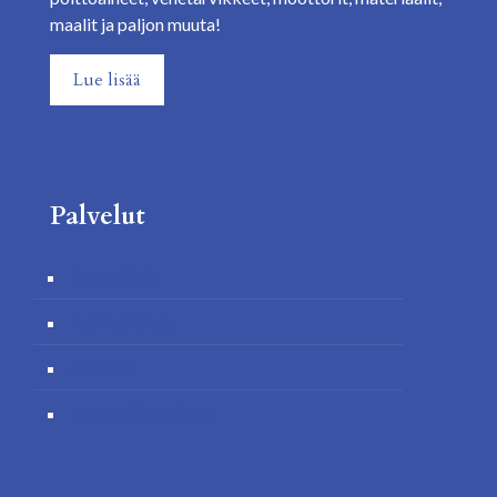
maalit ja paljon muuta!
Lue lisää
Palvelut
Telakointi
Talvisäilytys
Satama
Huolto ja korjaus