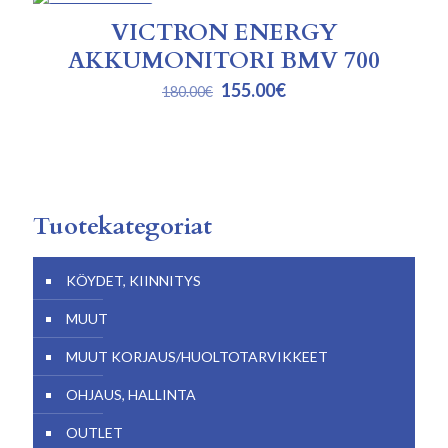
ALENNUKSESSA
VICTRON ENERGY
AKKUMONITORI BMV 700
Alkuperäinen
Nykyinen
155.00
€
180.00
€
hinta
hinta
oli:
on:
180.00€.
155.00€.
Tuotekategoriat
KÖYDET, KIINNITYS
MUUT
MUUT KORJAUS/HUOLTOTARVIKKEET
OHJAUS, HALLINTA
OUTLET