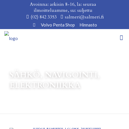
Avoinna: arkisin 8-16, la: seuraa
ilmoitteluamme, su: suljettu
(02) 842 3353
salmeri@salmeri.fi
Volvo Penta Shop
Hinnasto
SÄHKÖ, NAVIGOINTI,
ELEKTRONIIKKA