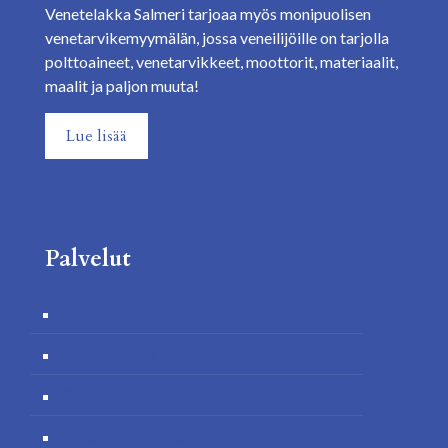
Venetelakka Salmeri tarjoaa myös monipuolisen
venetarvikemyymälän, jossa veneilijöille on tarjolla
polttoaineet, venetarvikkeet, moottorit, materiaalit,
maalit ja paljon muuta!
Lue lisää
Palvelut
Telakointi
Talvisäilytys
Satama
Huolto ja korjaus