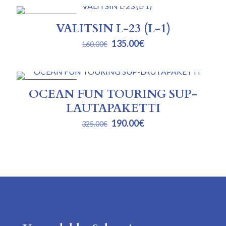
oli:
on:
45.00€.
33.00€.
ALENNUKSESSA
VALITSIN L-23 (L-1)
Alkuperäinen
Nykyinen
135.00
€
160.00
€
hinta
hinta
oli:
on:
160.00€.
135.00€.
ALENNUKSESSA
OCEAN FUN TOURING SUP-
LAUTAPAKETTI
Alkuperäinen
Nykyinen
190.00
€
325.00
€
hinta
hinta
oli:
on:
325.00€.
190.00€.