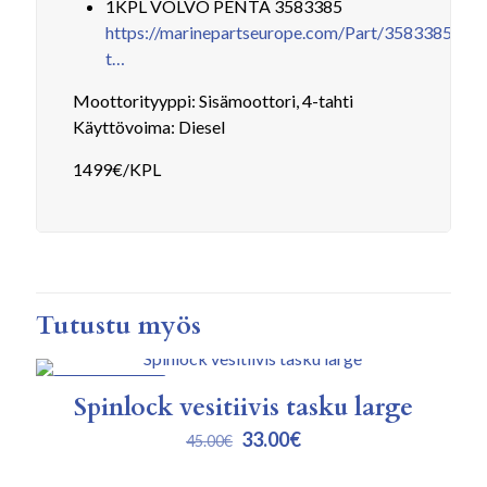
1KPL VOLVO PENTA 3583385
https://marinepartseurope.com/Part/3583385?
t…
Moottorityyppi: Sisämoottori, 4-tahti
Käyttövoima: Diesel
1499€/KPL
Tutustu myös
ALENNUKSESSA
Spinlock vesitiivis tasku large
Alkuperäinen
Nykyinen
33.00
€
45.00
€
hinta
hinta