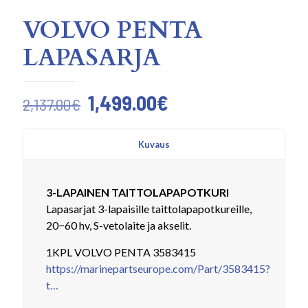
VOLVO PENTA
LAPASARJA
Alkuperäinen
Nykyinen
1,499.00
€
2,137.00
€
hinta
hinta
oli:
on:
Kuvaus
2,137.00€.
1,499.00€.
3-LAPAINEN TAITTOLAPAPOTKURI
Lapasarjat 3-lapaisille taittolapapotkureille,
20−60 hv, S-vetolaite ja akselit.
1KPL VOLVO PENTA 3583415
https://marinepartseurope.com/Part/3583415?
t…