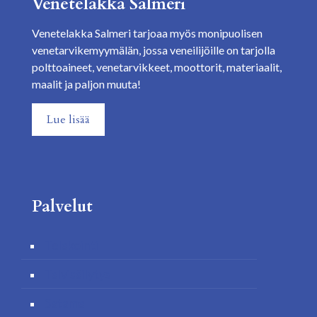
Venetelakka Salmeri
Venetelakka Salmeri tarjoaa myös monipuolisen
venetarvikemyymälän, jossa veneilijöille on tarjolla
polttoaineet, venetarvikkeet, moottorit, materiaalit,
maalit ja paljon muuta!
Lue lisää
Palvelut
Telakointi
Talvisäilytys
Satama