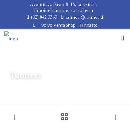
Avoinna: arkisin 8-16, la: seuraa
ilmoitteluamme, su: suljettu
(02) 842 3353
salmeri@salmeri.fi
Volvo Penta Shop
Hinnasto
Tuotteet